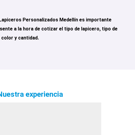
Lapiceros Personalizados Medellín es importante
sente a la hora de cotizar el tipo de lapicero, tipo de
color y cantidad.
Nuestra experiencia
itografía
iseño & Publicidad
gendas Personalizadas
iseño Web