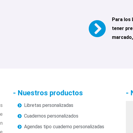
Para los 
tener pre
marcado, 
- Nuestros productos
- 
as
Libretas personalizadas
L
de
D
Cuadernos personalizados
on
A
Agendas tipo cuaderno personalizadas
de
D