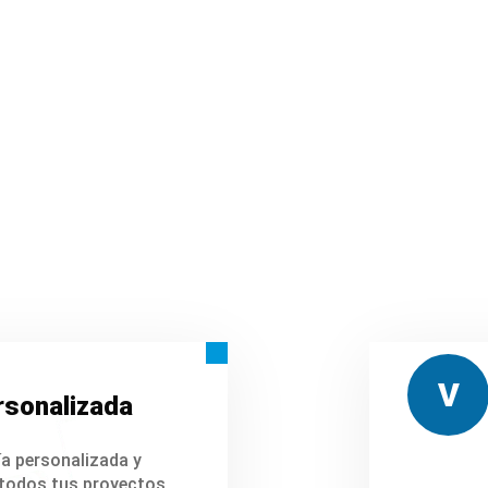
V
rsonalizada
a personalizada y
odos tus proyectos.